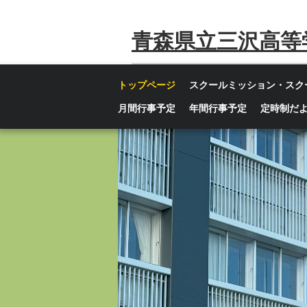
青森県立三沢高等
トップページ
スクールミッション・スク
月間行事予定
年間行事予定
定時制だ